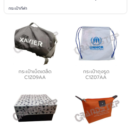
กระเป๋ากีฬา
กระเป๋าเบ็ดเตล็ด
กระเป๋าถุงรูด
C1Z09AA
C1Z07AA