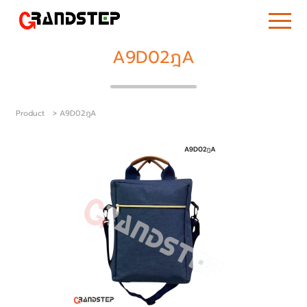
A9D02ฎA
Product
> A9D02ฎA