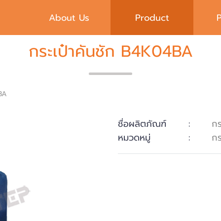
About Us
Product
กระเป๋าคันชัก B4K04BA
4BA
ชื่อผลิตภัณฑ์
:
กร
หมวดหมู่
:
กร