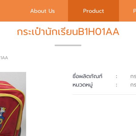
About Us
Product
กระเป๋านักเรียนB1H01AA
H01AA
ชื่อผลิตภัณฑ์
:
กร
หมวดหมู่
:
กร