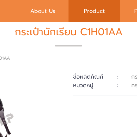
About Us
Product
กระเป๋านักเรียน C1H01AA
H01AA
ชื่อผลิตภัณฑ์
:
กร
หมวดหมู่
:
กร